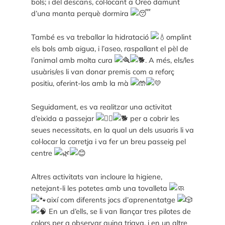
bols; i del descans, col·locant a Oreo damunt
d’una manta perquè dormira
També es va treballar la hidratació
omplint
els bols amb aigua, i l’aseo, raspallant el pèl de
l’animal amb molta cura
. A més, els/les
usuàris/es li van donar premis com a reforç
positiu, oferint-los amb la mà
Seguidament, es va realitzar una activitat
d’eixida a passejar
per a cobrir les
seues necessitats, en la qual un dels usuaris li va
col·locar la corretja i va fer un breu passeig pel
centre
Altres activitats van incloure la higiene,
netejant-li les potetes amb una tovalleta
així com diferents jocs d’aprenentatge
En un d’ells, se li van llançar tres pilotes de
colors per a observar quina triava, i en un altre